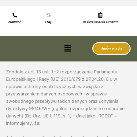
do
Przejdź
treści
do
treści
Zadzwoń
FAQ
Jak przygotować się do wizyty?
Menu
Umów wizytę
Zgodnie z art. 13 ust. 1−2 rozporządzenia Parlamentu
Europejskiego i Rady (UE) 2016/679 z 27.04.2016 r. w
sprawie ochrony osób fizycznych w związku z
przetwarzaniem danych osobowych i w sprawie
swobodnego przepływu takich danych oraz uchylenia
dyrektywy 95/46/WE (ogólne rozporządzenie o ochronie
danych) (Dz.Urz. UE L 119, s. 1) – dalej jako „RODO” −
informujemy, że: