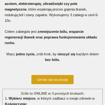
azotem, elektroterapię, ultradźwięki czy pole
magnetyczne
, które wspierają proces gojenia tkanek,
redukują ból i stany zapalne. Wykonujemy 3 zabiegi w serii 6-
10x.
Celem zabiegów jest
zmniejszenie bólu, wsparcie
regeneracji tkanek oraz poprawa funkcjonowania układu
ruchu
.
Masz
jedno życie,
zrób krok, by
cieszyć się
każdym dniem
bez bólu.
Umów się na wizytę
Zrób to ONLINE w 3 prostych krokach:
1.
Wybierz miejsce
, w którym zadbasz o swoje zdrowie w
Kościerzynie
: