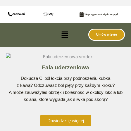
do
Przejdź
treści
do
Zadzwoń
FAQ
Jak przygotować się do wizyty?
treści
Menu
Umów wizytę
Fala uderzeniowa
Dokucza Ci ból łokcia przy podnoszeniu kubka
z kawą? Odczuwasz ból pięty przy każdym kroku?
A może zauważyłeś obrzęk i bolesność w okolicy łokcia lub
kolana, które wygląda jak śliwka pod skórą?
Dowiedz się więcej