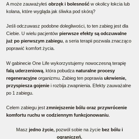
A może zauważyłeś
obrzęk i bolesność
w okolicy łokcia lub
kolana, które wygląda jak śliwka pod skórą?
Jeśli odczuwasz podobne dolegliwości, to ten zabieg jest dla
Ciebie. U wielu pacjentów
pierwsze efekty są odczuwalne
już po pierwszym zabiegu
, a seria terapii pozwala znacząco
poprawić komfort życia.
W gabinecie One Life wykorzystujemy nowoczesną terapię
falą uderzeniową
, która pobudza
naturalne procesy
regeneracyjne
organizmu. Zabieg ten poprawia
ukrwienie,
przyspiesza gojenie
i rozbija zwapnienia. Efekty zauważalne
po 1 zabiegu.
Celem zabiegu jest
zmniejszenie bólu oraz przywrócenie
komfortu ruchu w codziennym funkcjonowaniu
.
Masz
jedno życie,
pozwól sobie na życie
bez bólu i
ograniczeń.