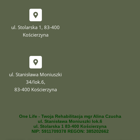
ul. Stolarska 1, 83-400
Kościerzyna
ul. Stanisława Moniuszki
34/lok.6,
83-400 Kościerzyna
One Life - Twoja Rehabilitacja mgr Alina Czucha
ul. Stanisława Moniuszki lok.6
ul. Stolarska 1 83-400 Kościerzyna
NIP: 5911709378 REGON: 385202662