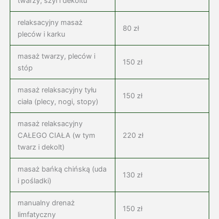
twarzy, szyi i dekoltu
relaksacyjny masaż
80 zł
pleców i karku
masaż twarzy, pleców i
150 zł
stóp
masaż relaksacyjny tyłu
150 zł
ciała (plecy, nogi, stopy)
masaż relaksacyjny
CAŁEGO CIAŁA (w tym
220 zł
twarz i dekolt)
masaż bańką chińską (uda
130 zł
i pośladki)
manualny drenaż
150 zł
limfatyczny