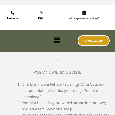
do
Przejdź
treści
do
treści
Zadzwoń
FAQ
Jak przygotować się do wizyty?
Menu
Umów wizytę
§ 1.
POSTANOWIENIA OGÓLNE
One Life -Twoja Rehabilitacja mgr Alina Czucha
jest podmiotem leczniczym – dalej „Podmiot
Leczniczy”.
Podmiot Leczniczy prowadzi stronę internetową
pod adresem www.one-life.pl