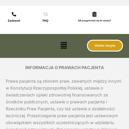
do
Przejdź
treści
do
treści
Zadzwoń
FAQ
Jak przygotować się do wizyty?
Menu
Umów wizytę
INFORMACJA O PRAWACH PACJENTA
Prawa pacjenta są zbiorem praw, zawartych między innymi
w Konstytucji Rzeczypospolitej Polskiej, ustawie o
świadczeniach opieki zdrowotnej finansowanych ze
środków publicznych, ustawie o prawach pacjenta i
Rzeczniku Praw Pacjenta, czy też ustawie o działalności
leczniczej. Przestrzeganie praw pacjenta jest ustawowym
obowiązkiem wszystkich uczestniczących w udzielaniu