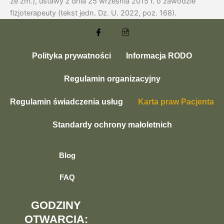
ze zm.), ustawy z dnia 25 września 2015 r. o zawodzie
fizjoterapeuty (tekst jedn. Dz. U. 2022, poz. 168).
Polityka prywatności
Informacja RODO
Regulamin organizacyjny
Regulamin świadczenia usług
Karta praw Pacjenta
Standardy ochrony małoletnich
Blog
FAQ
GODZINY
OTWARCIA: