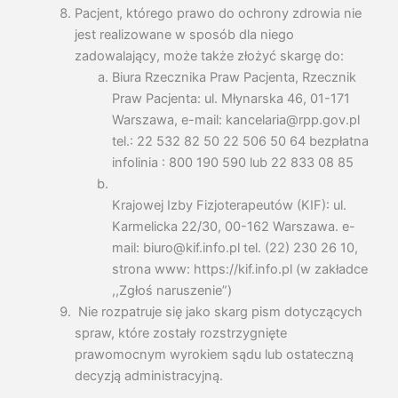
Pacjent, którego prawo do ochrony zdrowia nie
jest realizowane w sposób dla niego
zadowalający, może także złożyć skargę do:
Biura Rzecznika Praw Pacjenta, Rzecznik
Praw Pacjenta: ul. Młynarska 46, 01-171
Warszawa, e-mail: kancelaria@rpp.gov.pl
tel.: 22 532 82 50 22 506 50 64 bezpłatna
infolinia : 800 190 590 lub 22 833 08 85
Krajowej Izby Fizjoterapeutów (KIF): ul.
Karmelicka 22/30, 00-162 Warszawa. e-
mail: biuro@kif.info.pl tel. (22) 230 26 10,
strona www: https://kif.info.pl (w zakładce
,,Zgłoś naruszenie”)
Nie rozpatruje się jako skarg pism dotyczących
spraw, które zostały rozstrzygnięte
prawomocnym wyrokiem sądu lub ostateczną
decyzją administracyjną.