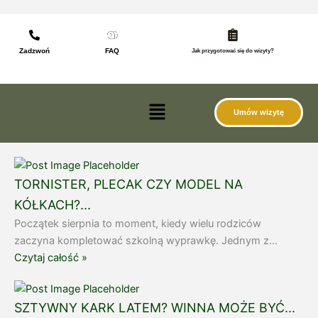
do
Przejdź
treści
do
treści
Zadzwoń
FAQ
Jak przygotować się do wizyty?
Menu
Umów wizytę
TORNISTER, PLECAK CZY MODEL NA
KÓŁKACH?...
Początek sierpnia to moment, kiedy wielu rodziców
zaczyna kompletować szkolną wyprawkę. Jednym z...
Czytaj całość »
SZTYWNY KARK LATEM? WINNA MOŻE BYĆ...